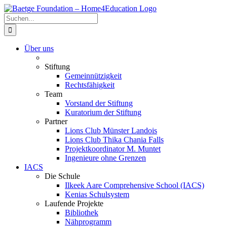
Zum
Inhalt
Suche
springen
nach:
Über uns
Stiftung
Gemeinnützigkeit
Rechtsfähigkeit
Team
Vorstand der Stiftung
Kuratorium der Stiftung
Partner
Lions Club Münster Landois
Lions Club Thika Chania Falls
Projektkoordinator M. Muntet
Ingenieure ohne Grenzen
IACS
Die Schule
Ilkeek Aare Comprehensive School (IACS)
Kenias Schulsystem
Laufende Projekte
Bibliothek
Nähprogramm