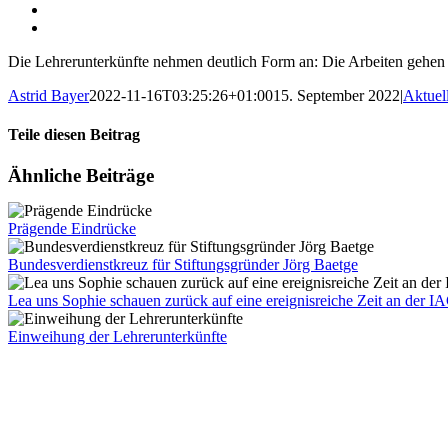
Die Lehrerunterkünfte nehmen deutlich Form an: Die Arbeiten gehen 
Astrid Bayer
2022-11-16T03:25:26+01:00
15. September 2022
|
Aktuel
Teile diesen Beitrag
Facebook
X
LinkedIn
WhatsApp
Pinterest
Xing
E-
Ähnliche Beiträge
Mail
Prägende Eindrücke
Bundesverdienstkreuz für Stiftungsgründer Jörg Baetge
Lea uns Sophie schauen zurück auf eine ereignisreiche Zeit an der I
Einweihung der Lehrerunterkünfte