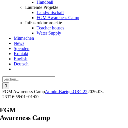
Handball
Laufende Projekte
Landwirtschaft
FGM Awareness Camp
Infrastrukturprojekte
Teacher houses
Water Supply
Mitmachen
News
Spenden
Kontakt
English
Deutsch
Suche
nach:
FGM Awareness Camp
Admin-Baetge-ORG22
2026-03-
23T16:58:01+01:00
FGM
Awareness Camp