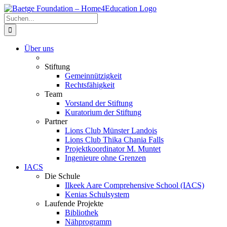
Zum
Inhalt
Suche
springen
nach:
Über uns
Stiftung
Gemeinnützigkeit
Rechtsfähigkeit
Team
Vorstand der Stiftung
Kuratorium der Stiftung
Partner
Lions Club Münster Landois
Lions Club Thika Chania Falls
Projektkoordinator M. Muntet
Ingenieure ohne Grenzen
IACS
Die Schule
Ilkeek Aare Comprehensive School (IACS)
Kenias Schulsystem
Laufende Projekte
Bibliothek
Nähprogramm