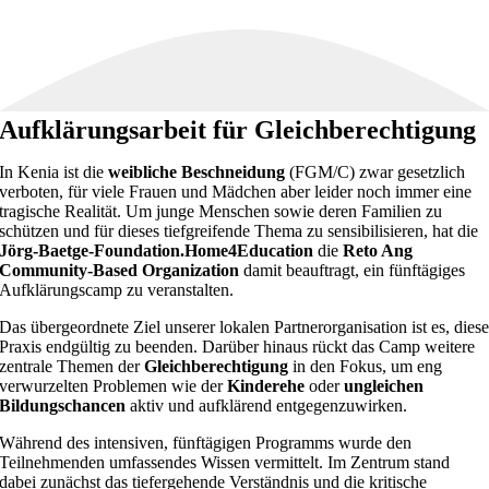
Aufklärungsarbeit für Gleichberechtigung
In Kenia ist die
weibliche Beschneidung
(FGM/C) zwar gesetzlich
verboten, für viele Frauen und Mädchen aber leider noch immer eine
tragische Realität. Um junge Menschen sowie deren Familien zu
schützen und für dieses tiefgreifende Thema zu sensibilisieren, hat die
Jörg-Baetge-Foundation.Home4Education
die
Reto Ang
Community-Based Organization
damit beauftragt, ein fünftägiges
Aufklärungscamp zu veranstalten.
Das übergeordnete Ziel unserer lokalen Partnerorganisation ist es, dies
Praxis endgültig zu beenden. Darüber hinaus rückt das Camp weitere
zentrale Themen der
Gleichberechtigung
in den Fokus, um eng
verwurzelten Problemen wie der
Kinderehe
oder
ungleichen
Bildungschancen
aktiv und aufklärend entgegenzuwirken.
Während des intensiven, fünftägigen Programms wurde den
Teilnehmenden umfassendes Wissen vermittelt. Im Zentrum stand
dabei zunächst das tiefergehende Verständnis und die kritische