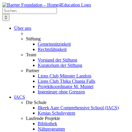
Zum
Inhalt
Suche
springen
nach:
Über uns
Stiftung
Gemeinnützigkeit
Rechtsfähigkeit
Team
Vorstand der Stiftung
Kuratorium der Stiftung
Partner
Lions Club Münster Landois
Lions Club Thika Chania Falls
Projektkoordinator M. Muntet
Ingenieure ohne Grenzen
IACS
Die Schule
Ilkeek Aare Comprehensive School (IACS)
Kenias Schulsystem
Laufende Projekte
Bibliothek
Nähprogramm