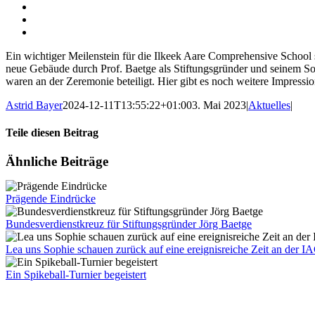
Ein wichtiger Meilenstein für die Ilkeek Aare Comprehensive School 
neue Gebäude durch Prof. Baetge als Stiftungsgründer und seinem Soh
waren an der Zeremonie beteiligt. Hier gibt es noch weitere Impressi
Astrid Bayer
2024-12-11T13:55:22+01:00
3. Mai 2023
|
Aktuelles
|
Teile diesen Beitrag
Facebook
X
LinkedIn
WhatsApp
Pinterest
Xing
E-
Ähnliche Beiträge
Mail
Prägende Eindrücke
Bundesverdienstkreuz für Stiftungsgründer Jörg Baetge
Lea uns Sophie schauen zurück auf eine ereignisreiche Zeit an der I
Ein Spikeball-Turnier begeistert