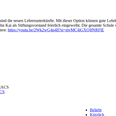
sind die neuen Lehrerunterkünfte. Mit dieser Option können gute Lehr
n Kai als Stiftungsvorstand feierlich eingeweiht. Die gesamte Schule 
onen:
https://youtu.be/2Wk2wG4p4lI?si=mvMC4iGXQIfNRFlE
ACS
Beliebt
Kürzlich