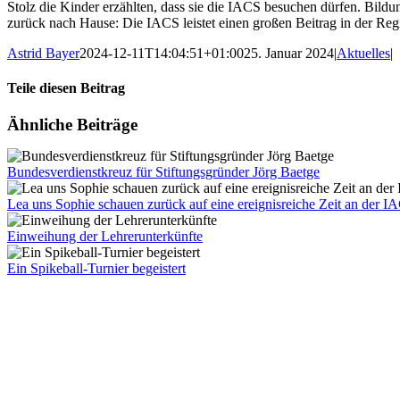
Stolz die Kinder erzählten, dass sie die IACS besuchen dürfen. Bildu
zurück nach Hause: Die IACS leistet einen großen Beitrag in der Reg
Astrid Bayer
2024-12-11T14:04:51+01:00
25. Januar 2024
|
Aktuelles
|
Teile diesen Beitrag
Facebook
X
LinkedIn
WhatsApp
Pinterest
Xing
E-
Ähnliche Beiträge
Mail
Bundesverdienstkreuz für Stiftungsgründer Jörg Baetge
Lea uns Sophie schauen zurück auf eine ereignisreiche Zeit an der I
Einweihung der Lehrerunterkünfte
Ein Spikeball-Turnier begeistert