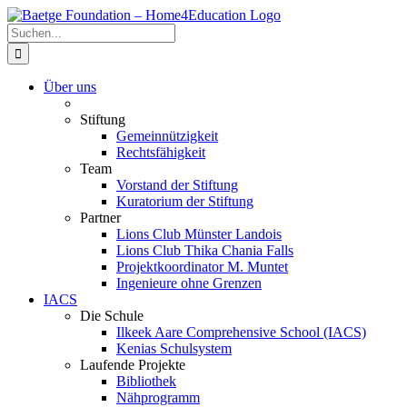
Zum
Inhalt
Suche
springen
nach:
Über uns
Stiftung
Gemeinnützigkeit
Rechtsfähigkeit
Team
Vorstand der Stiftung
Kuratorium der Stiftung
Partner
Lions Club Münster Landois
Lions Club Thika Chania Falls
Projektkoordinator M. Muntet
Ingenieure ohne Grenzen
IACS
Die Schule
Ilkeek Aare Comprehensive School (IACS)
Kenias Schulsystem
Laufende Projekte
Bibliothek
Nähprogramm